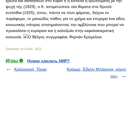
έρωτα και αισθήσεων στο Καρίν ή η κοπέλα η ερωτευμένη με την
ψυχή της (1929), ο Κ. αντιμετώπισε νέα θέματα στα Χρυσά
εντόσθια (1925), όπου, πάντα σε τόνο φάρσας, δείχνει το
παράφορο, το μανιώδες πάθος για το χρήμα και επιχειρεί ένα είδος
κοινωνικής σάτιρας επισημαίνοντας την αμβλύνοια που μπορεί να
προκαλέσει η ευμάρεια και η καλοζωία στην κεφαλαιοκρατική
κοινωνία.
Ο Βέλγος συγγραφέας Φερνάν Κρόμελινκ.
Dictionary of Greek
.
2013
.
Игры ⚽
Нужно сделать НИР?
Κρόμγουελ, Τόμας
Κρόμερ, Έβελιν Μπάρινγκ, κόμης
του-