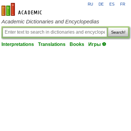
RU
DE
ES
FR
en-academic.com
Academic Dictionaries and Encyclopedias
Search!
Interpretations
Translations
Books
Игры ⚽