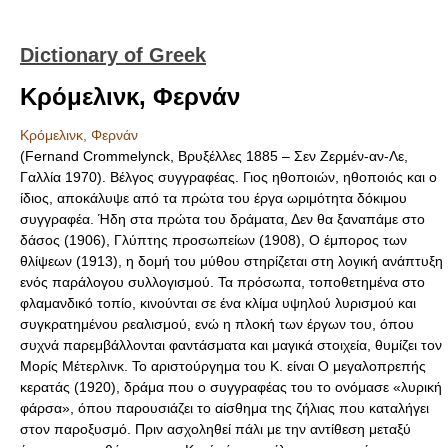
Dictionary of Greek
Κρόμελινκ, Φερνάν
Κρόμελινκ, Φερνάν
(Fernand Crommelynck, Βρυξέλλες 1885 – Σεν Ζερμέν-αν-Λε,
Γαλλία 1970). Βέλγος συγγραφέας. Γιος ηθοποιών, ηθοποιός και ο
ίδιος, αποκάλυψε από τα πρώτα του έργα ωριμότητα δόκιμου
συγγραφέα. Ήδη στα πρώτα του δράματα, Δεν θα ξαναπάμε στο
δάσος (1906), Γλύπτης προσωπείων (1908), Ο έμπορος των
θλίψεων (1913), η δομή του μύθου στηρίζεται στη λογική ανάπτυξη
ενός παράλογου συλλογισμού. Τα πρόσωπα, τοποθετημένα στο
φλαμανδικό τοπίο, κινούνται σε ένα κλίμα υψηλού λυρισμού και
συγκρατημένου ρεαλισμού, ενώ η πλοκή των έργων του, όπου
συχνά παρεμβάλλονται φαντάσματα και μαγικά στοιχεία, θυμίζει τον
Μορίς Μέτερλινκ. Το αριστούργημα του Κ. είναι Ο μεγαλοπρεπής
κερατάς (1920), δράμα που ο συγγραφέας του το ονόμασε «λυρική
φάρσα», όπου παρουσιάζει το αίσθημα της ζήλιας που καταλήγει
στον παροξυσμό. Πριν ασχοληθεί πάλι με την αντίθεση μεταξύ